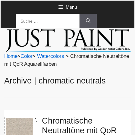
Zum
Menü
Inhalt
Suche
springen
nach:
Home
>
Color
>
Watercolors
> Chromatische Neutraltöne
mit QoR Aquarellfarben
Archive | chromatic neutrals
Chromatische
';
;
Neutraltöne mit QoR