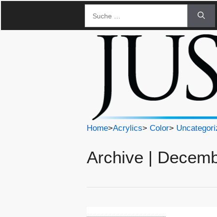
Zum
Suche
Inhalt
nach:
springen
Home
>
Acrylics
>
Color
>
Uncategori
Archive | Decem