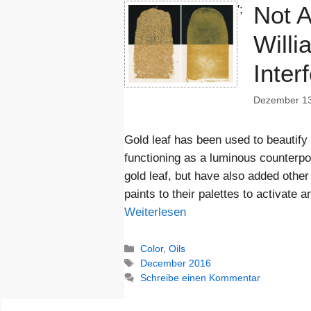
Not A
';
Willi
Inter
Dezember 13
Gold leaf has been used to beautify
functioning as a luminous counterpoin
gold leaf, but have also added other 
paints to their palettes to activate 
Weiterlesen
Kategorien
Color
,
Oils
Schlagwörter
December 2016
Schreibe einen Kommentar