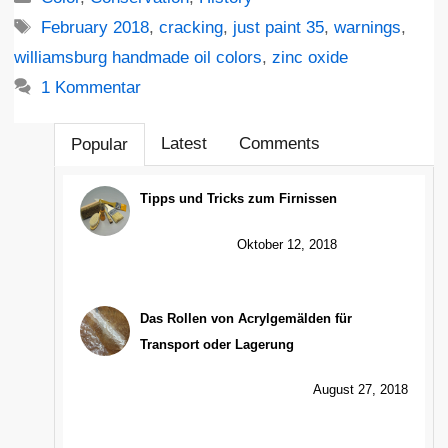
Schlagwörter
February 2018
,
cracking
,
just paint 35
,
warnings
,
williamsburg handmade oil colors
,
zinc oxide
1 Kommentar
Latest
Comments
Popular
Tipps und Tricks zum Firnissen
Oktober 12, 2018
Das Rollen von Acrylgemälden für
Transport oder Lagerung
August 27, 2018