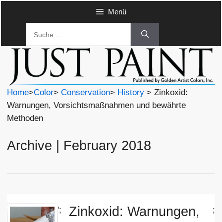
Zum
Menü
Inhalt
Suche
springen
nach:
Home
>
Color
>
Conservation
>
History
> Zinkoxid:
Warnungen, Vorsichtsmaßnahmen und bewährte
Methoden
Archive | February 2018
Zinkoxid: Warnungen,
';
;