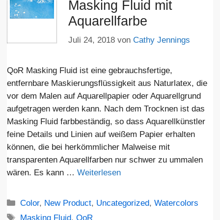
Masking Fluid mit
Aquarellfarbe
Juli 24, 2018
von
Cathy Jennings
QoR Masking Fluid ist eine gebrauchsfertige,
entfernbare Maskierungsflüssigkeit aus Naturlatex, die
vor dem Malen auf Aquarellpapier oder Aquarellgrund
aufgetragen werden kann. Nach dem Trocknen ist das
Masking Fluid farbbeständig, so dass Aquarellkünstler
feine Details und Linien auf weißem Papier erhalten
können, die bei herkömmlicher Malweise mit
transparenten Aquarellfarben nur schwer zu ummalen
wären. Es kann …
Weiterlesen
Kategorien
Color
,
New Product
,
Uncategorized
,
Watercolors
Schlagwörter
Masking Fluid
,
QoR