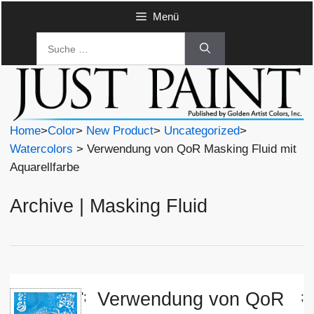
Zum
Menü
Inhalt
Suche
springen
nach:
Home
>
Color
>
New Product
>
Uncategorized
>
Watercolors
> Verwendung von QoR Masking Fluid mit
Aquarellfarbe
Archive | Masking Fluid
Verwendung von QoR
';
;