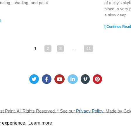
ending , shading, and paint
of a city’s skyl
place, a very 
a slow deep
]
[ Continue Readi
1
2
3
…
41
t Paint. All Rights Reserved. * See our
Privacy Policy
.
Made by Golde
r experience.
Learn more