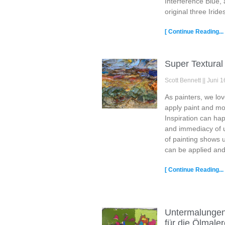
Interference Blue,
original three Irid
[ Continue Reading... 
Super Textural 
Scott Bennett
Juni 1
As painters, we lo
apply paint and mo
Inspiration can ha
and immediacy of u
of painting shows 
can be applied and
[ Continue Reading... 
Untermalungen 
für die Ölmaler