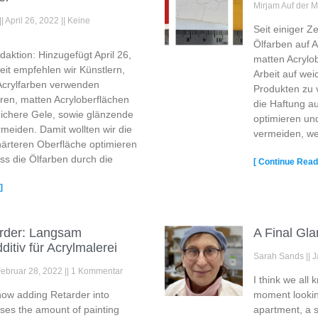
Mirjam Auf der 
April 26, 2022
Keine
Seit einiger Z
Ölfarben auf A
ktion: Hinzugefügt April 26,
matten Acrylob
Zeit empfehlen wir Künstlern,
Arbeit auf we
 Acrylfarben verwenden
Produkten zu 
ren, matten Acryloberflächen
die Haftung au
eichere Gele, sowie glänzende
optimieren un
meiden. Damit wollten wir die
vermeiden, we
härteren Oberfläche optimieren
ss die Ölfarben durch die
[ Continue Readi
]
der: Langsam
A Final Gl
itiv für Acrylmalerei
Sarah Sands
J
Februar 28, 2022
1 Kommentar
I think we all
how adding Retarder into
moment lookin
ases the amount of painting
apartment, a s