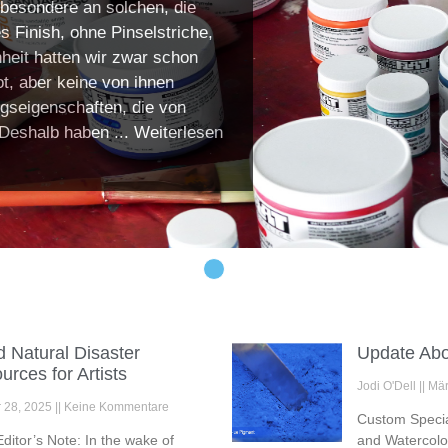
sbesondere an solchen, die
s Finish, ohne Pinselstriche,
heit hatten wir zwar schon
t, aber keine von ihnen
ngseigenschaften, die von
Deshalb haben ...
Weiterlesen
 Natural Disaster
Update Abo
rces for Artists
Jodi O'Dell
Mär
r 28, 2025
Keine Kommentare
Custom Special
ditor’s Note: In the wake of
and Watercolo