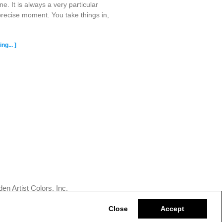
ine. It is always a very particular
precise moment. You take things in,
ng... ]
n Artist Colors, Inc.
Close
Accept