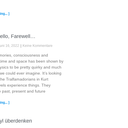
ng... ]
ello, Farewell…
uni 16, 2022
Keine Kommentare
emories, consciousness and
 time and space has been shown by
ysics to be pretty quirky and much
we could ever imagine. It’s looking
the Tralfamadorians in Kurt
els experience things. They
 past, present and future
ng... ]
ryl überdenken