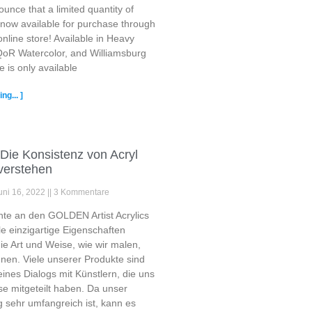
ounce that a limited quantity of
 now available for purchase through
line store! Available in Heavy
 QoR Watercolor, and Williamsburg
e is only available
ng... ]
Die Konsistenz von Acryl
verstehen
uni 16, 2022
3 Kommentare
nte an den GOLDEN Artist Acrylics
lle einzigartige Eigenschaften
die Art und Weise, wie wir malen,
nen. Viele unserer Produkte sind
ines Dialogs mit Künstlern, die uns
se mitgeteilt haben. Da unser
 sehr umfangreich ist, kann es