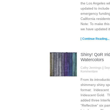
the Los Angeles wil
updated to include
emergency funding a
California residen
Note: To make this 
we have updated i
[ Continue Reading... 
Shiny! QoR Iri
Watercolors
Cathy Jennings
Sep
Kommentare
From its introduct
shimmery shiny spec
format: Iridescent 
Iridescent Gold. 
added three Interfe
“Reflective” six pan