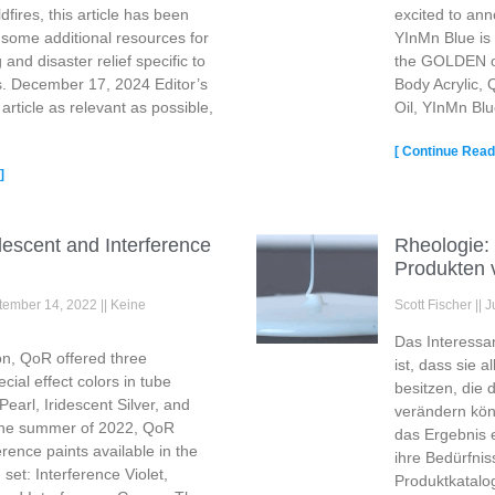
dfires, this article has been
excited to ann
 some additional resources for
YInMn Blue is
nd disaster relief specific to
the GOLDEN on
ts. December 17, 2024 Editor’s
Body Acrylic,
article as relevant as possible,
Oil, YInMn Blu
t
[ Continue Readi
]
descent and Interference
Rheologie: 
Produkten 
tember 14, 2022
Keine
Scott Fischer
J
Das Interessa
ion, QoR offered three
ist, dass sie a
ial effect colors in tube
besitzen, die 
Pearl, Iridescent Silver, and
verändern kön
The summer of 2022, QoR
das Ergebnis e
rence paints available in the
ihre Bedürfnis
 set: Interference Violet,
Produktkatalog