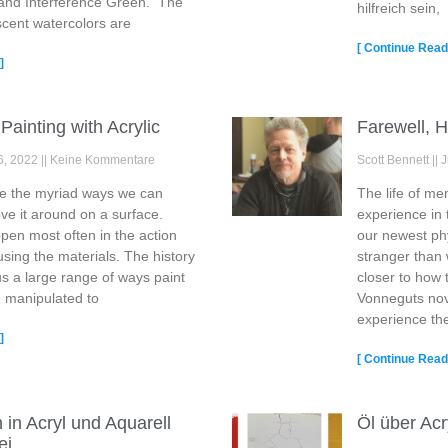
 and Interference Green. The
hilfreich sein,
escent watercolors are
[ Continue Readi
]
Painting with Acrylic
Farewell, H
6, 2022
Keine Kommentare
Scott Bennett
J
ve the myriad ways we can
The life of m
ve it around on a surface.
experience in
ppen most often in the action
our newest ph
sing the materials. The history
stranger than 
us a large range of ways paint
closer to how 
 manipulated to
Vonneguts nov
experience the
]
[ Continue Readi
in Acryl und Aquarell
Öl über Ac
ei