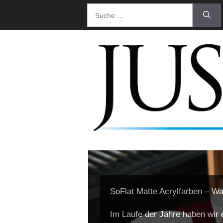
SoFlat Matte Acrylfarben – Wa
Im Laufe der Jahre haben wir