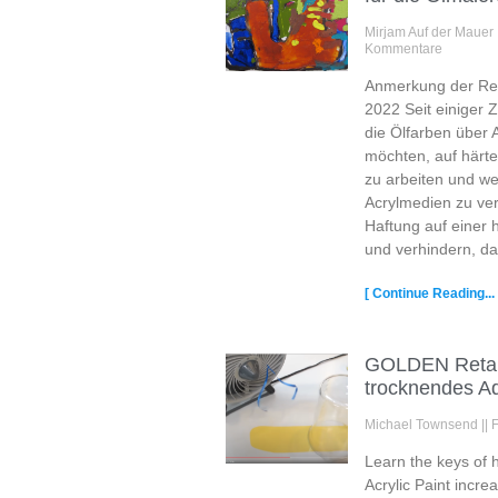
Mirjam Auf der Mauer
Kommentare
Anmerkung der Reda
2022 Seit einiger 
die Ölfarben über
möchten, auf härte
zu arbeiten und w
Acrylmedien zu ver
Haftung auf einer 
und verhindern, da
[ Continue Reading... 
GOLDEN Retar
trocknendes Add
Michael Townsend
Learn the keys of 
Acrylic Paint incre