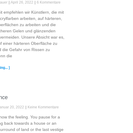
Mauer
April 26, 2022
6 Kommentare
eit empfehlen wir Künstlern, die mit
crylfarben arbeiten, auf härteren,
erflächen zu arbeiten und die
icheren Gelen und glänzenden
vermeiden. Unsere Absicht war es,
f einer härteren Oberfläche zu
d die Gefahr von Rissen zu
nn die
ng... ]
ance
anuar 20, 2022
Keine Kommentare
 know the feeling. You pause for a
g back towards a house or an
urround of land or the last vestige