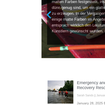
matten Farben festgestellt, in
dünn genug sind, um ein glatte
zu erzeugen. In der Vergangen
einige matte Farben im Angebo
entsprach wirklich den Leistu
Künstlern gewünscht wurden. 
Emergency and
Recovery Resou
Sarah Sands
Janua
January 28, 2025 E