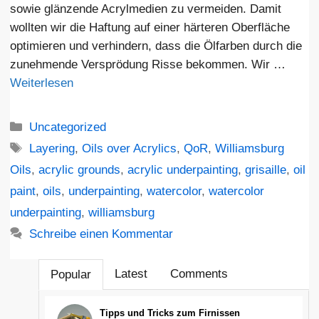
sowie glänzende Acrylmedien zu vermeiden. Damit
wollten wir die Haftung auf einer härteren Oberfläche
optimieren und verhindern, dass die Ölfarben durch die
zunehmende Versprödung Risse bekommen. Wir …
Weiterlesen
Kategorien
Uncategorized
Schlagwörter
Layering
,
Oils over Acrylics
,
QoR
,
Williamsburg
Oils
,
acrylic grounds
,
acrylic underpainting
,
grisaille
,
oil
paint
,
oils
,
underpainting
,
watercolor
,
watercolor
underpainting
,
williamsburg
Schreibe einen Kommentar
Latest
Comments
Popular
Tipps und Tricks zum Firnissen