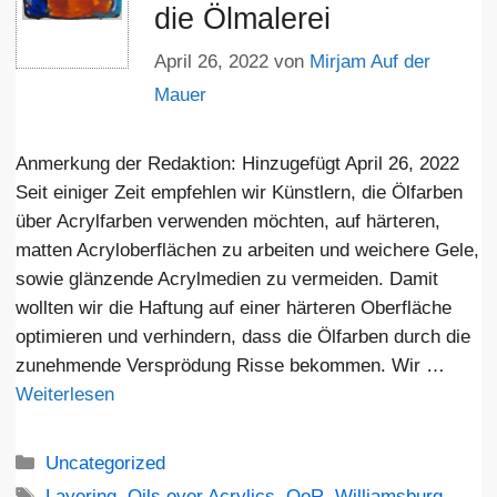
die Ölmalerei
April 26, 2022
von
Mirjam Auf der
Mauer
Anmerkung der Redaktion: Hinzugefügt April 26, 2022
Seit einiger Zeit empfehlen wir Künstlern, die Ölfarben
über Acrylfarben verwenden möchten, auf härteren,
matten Acryloberflächen zu arbeiten und weichere Gele,
sowie glänzende Acrylmedien zu vermeiden. Damit
wollten wir die Haftung auf einer härteren Oberfläche
optimieren und verhindern, dass die Ölfarben durch die
zunehmende Versprödung Risse bekommen. Wir …
Weiterlesen
Kategorien
Uncategorized
Schlagwörter
Layering
,
Oils over Acrylics
,
QoR
,
Williamsburg