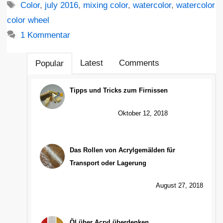
Schlagwörter
Color
,
july 2016
,
mixing color
,
watercolor
,
watercolor
color wheel
1 Kommentar
Latest
Comments
Popular
Tipps und Tricks zum Firnissen
Oktober 12, 2018
Das Rollen von Acrylgemälden für
Transport oder Lagerung
August 27, 2018
Öl über Acryl überdenken