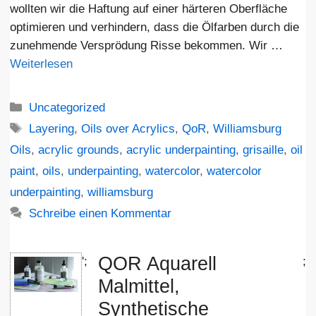
wollten wir die Haftung auf einer härteren Oberfläche
optimieren und verhindern, dass die Ölfarben durch die
zunehmende Versprödung Risse bekommen. Wir …
Weiterlesen
Kategorien
Uncategorized
Schlagwörter
Layering
,
Oils over Acrylics
,
QoR
,
Williamsburg
Oils
,
acrylic grounds
,
acrylic underpainting
,
grisaille
,
oil
paint
,
oils
,
underpainting
,
watercolor
,
watercolor
underpainting
,
williamsburg
Schreibe einen Kommentar
QOR Aquarell
';
;
Malmittel,
Synthetische