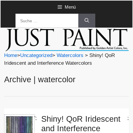
Zum
Menü
Inhalt
Suche
springen
nach:
Home
>
Uncategorized
>
Watercolors
> Shiny! QoR
Iridescent and Interference Watercolors
Archive | watercolor
Shiny! QoR Iridescent
';
;
and Interference