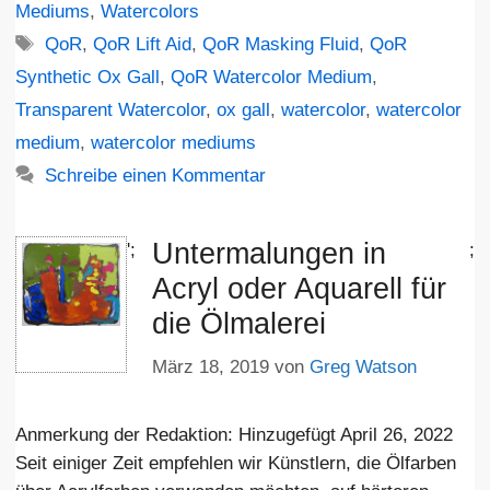
Mediums
,
Watercolors
Schlagwörter
QoR
,
QoR Lift Aid
,
QoR Masking Fluid
,
QoR
Synthetic Ox Gall
,
QoR Watercolor Medium
,
Transparent Watercolor
,
ox gall
,
watercolor
,
watercolor
medium
,
watercolor mediums
Schreibe einen Kommentar
Untermalungen in
';
;
Acryl oder Aquarell für
die Ölmalerei
März 18, 2019
von
Greg Watson
Anmerkung der Redaktion: Hinzugefügt April 26, 2022
Seit einiger Zeit empfehlen wir Künstlern, die Ölfarben