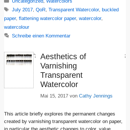
Kategorien
Uncategorized
,
Watercolors
Schlagwörter
July 2017
,
QoR
,
Transparent Watercolor
,
buckled
paper
,
flattening watercolor paper
,
watercolor
,
watercolour
Schreibe einen Kommentar
Aesthetics of
';
;
Varnishing
Transparent
Watercolor
Mai 15, 2017
von
Cathy Jennings
This article briefly explores the permanent changes
created by varnishing transparent watercolor on paper,
in particular the aesthetic changes to color, value,