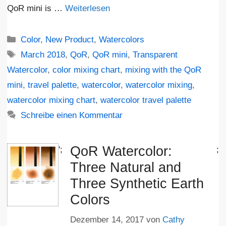
QoR mini is …
Weiterlesen
Kategorien
Color
,
New Product
,
Watercolors
Schlagwörter
March 2018
,
QoR
,
QoR mini
,
Transparent
Watercolor
,
color mixing chart
,
mixing with the QoR
mini
,
travel palette
,
watercolor
,
watercolor mixing
,
watercolor mixing chart
,
watercolor travel palette
Schreibe einen Kommentar
QoR Watercolor:
';
;
Three Natural and
Three Synthetic Earth
Colors
Dezember 14, 2017
von
Cathy