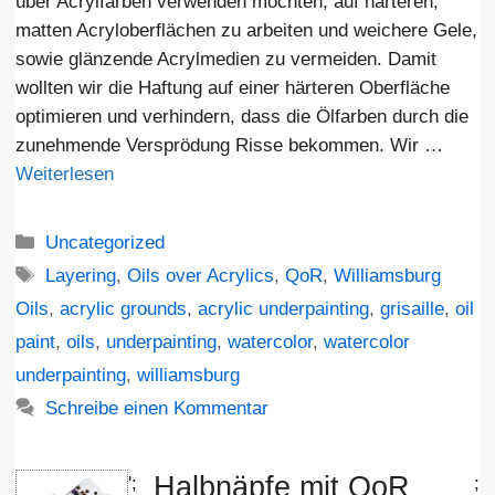
über Acrylfarben verwenden möchten, auf härteren,
matten Acryloberflächen zu arbeiten und weichere Gele,
sowie glänzende Acrylmedien zu vermeiden. Damit
wollten wir die Haftung auf einer härteren Oberfläche
optimieren und verhindern, dass die Ölfarben durch die
zunehmende Versprödung Risse bekommen. Wir …
Weiterlesen
Kategorien
Uncategorized
Schlagwörter
Layering
,
Oils over Acrylics
,
QoR
,
Williamsburg
Oils
,
acrylic grounds
,
acrylic underpainting
,
grisaille
,
oil
paint
,
oils
,
underpainting
,
watercolor
,
watercolor
underpainting
,
williamsburg
Schreibe einen Kommentar
Halbnäpfe mit QoR
';
;