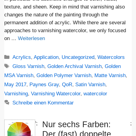
texture, and sheen. Keep in mind that varnishing also
changes the nature of the painting through the
permanent addition of acrylic. While there are several
approaches to varnishing watercolor, we only focused
on …
Weiterlesen
Kategorien
Acrylics
,
Application
,
Uncategorized
,
Watercolors
Schlagwörter
Gloss Varnish
,
Golden Archival Varnish
,
Golden
MSA Varnish
,
Golden Polymer Varnish
,
Matte Varnish
,
May 2017
,
Paynes Gray
,
QoR
,
Satin Varnish
,
Varnishing
,
Varnishing Watercolor
,
watercolor
Schreibe einen Kommentar
Nur sechs Farben:
';
;
Der (fast) doppelte