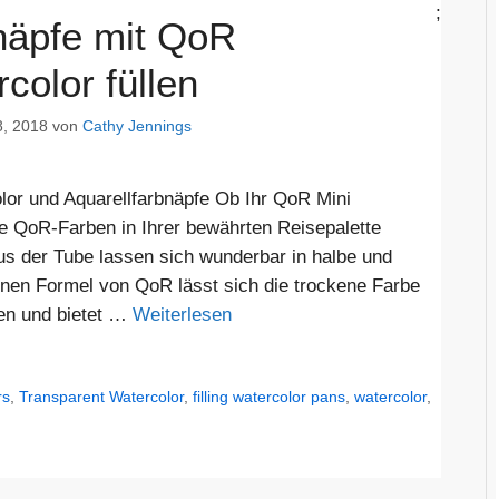
;
näpfe mit QoR
color füllen
, 2018
von
Cathy Jennings
or und Aquarellfarbnäpfe Ob Ihr QoR Mini
e QoR-Farben in Ihrer bewährten Reisepalette
 der Tube lassen sich wunderbar in halbe und
nen Formel von QoR lässt sich die trockene Farbe
ten und bietet …
Weiterlesen
rs
,
Transparent Watercolor
,
filling watercolor pans
,
watercolor
,