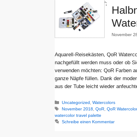
';
Halb
Water
November 28
Aquarell-Reisekästen, QoR Watercol
nachgefüllt werden muss oder ob Si
verwenden möchten: QoR Farben aus
ganze Näpfe füllen. Dank der moder
aus der Tube leicht wieder anfeuch
Kategorien
Uncategorized
,
Watercolors
Schlagwörter
November 2018
,
QoR
,
QoR Watercolo
watercolor travel palette
Schreibe einen Kommentar