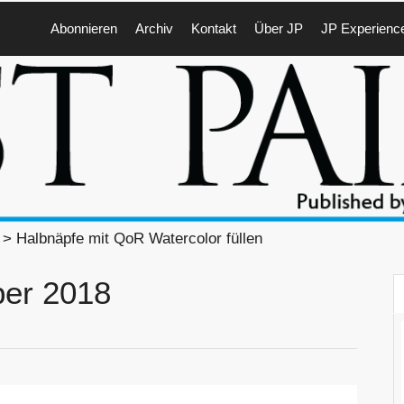
Abonnieren
Archiv
Kontakt
Über JP
JP Experienc
> Halbnäpfe mit QoR Watercolor füllen
ber 2018