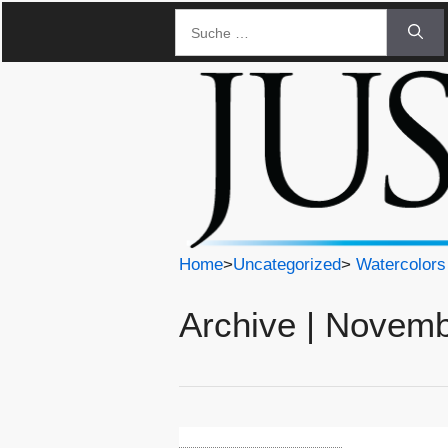
Zum
Suche
Inhalt
nach:
springen
Home
>
Uncategorized
>
Watercolors
Archive | Novem