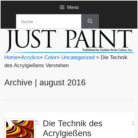
Zum
Menü
Inhalt
Suche
springen
nach:
Home
>
Acrylics
>
Color
>
Uncategorized
> Die Technik
des Acrylgießens Verstehen
Archive | august 2016
Die Technik des
';
;
Acrylgießens