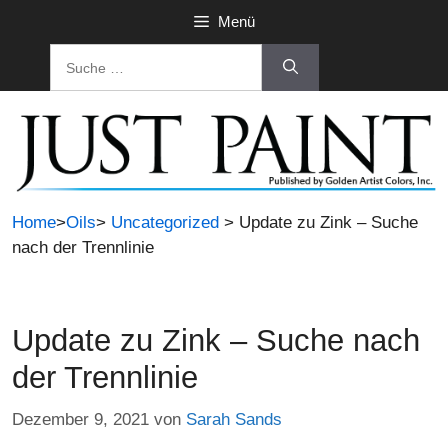
Zum
Menü
Inhalt
Suche
springen
nach:
Home
>
Oils
>
Uncategorized
> Update zu Zink – Suche
nach der Trennlinie
Update zu Zink – Suche nach
der Trennlinie
Dezember 9, 2021
von
Sarah Sands